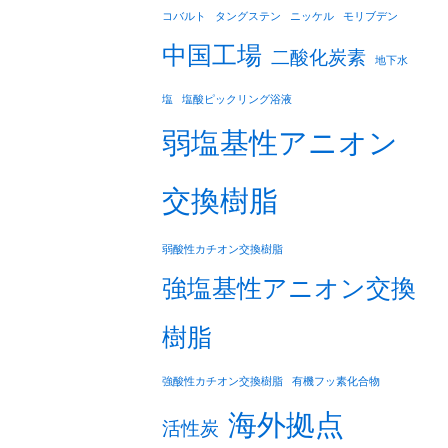
コバルト
タングステン
ニッケル
モリブデン
中国工場
二酸化炭素
地下水
塩
塩酸ピックリング浴液
弱塩基性アニオン
交換樹脂
弱酸性カチオン交換樹脂
強塩基性アニオン交換
樹脂
強酸性カチオン交換樹脂
有機フッ素化合物
海外拠点
活性炭