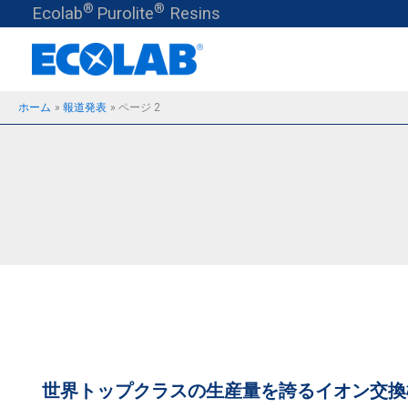
®
®
内
Ecolab
Purolite
Resins
容
を
ス
ホーム
報道発表
ページ 2
キ
ッ
プ
世界トップクラスの生産量を誇るイオン交換