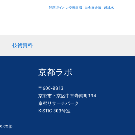
混床型イオン交換樹脂
白金族金属
超純水
技術資料
京都ラボ
〒600-8813
京都市下京区中堂寺南町134
京都リサーチパーク
KISTIC 303号室
e.co.jp